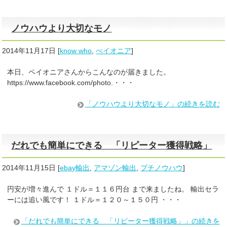
ノウハウより大切なモノ
2014年11月17日
[
know who
,
ぺイオニア
]
本日、ペイオニアさんからこんなのが届きました。
https://www.facebook.com/photo.・・・
「ノウハウより大切なモノ」の続きを読む
だれでも簡単にできる 「リピーター獲得戦略」
2014年11月15日
[
ebay輸出
,
アマゾン輸出
,
プチノウハウ
]
円安が増々進んで １ドル＝１１６円台 まで来ましたね。 輸出セラ
ーには追い風です！ １ドル＝１２０～１５０円 ・・・
「だれでも簡単にできる 「リピーター獲得戦略」」の続きを