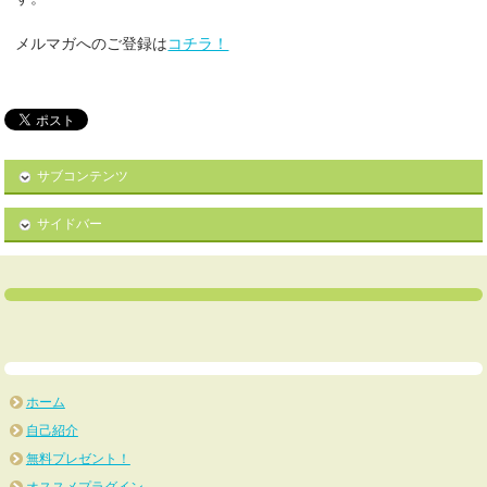
メルマガへのご登録は
コチラ！
サブコンテンツ
サイドバー
ホーム
自己紹介
無料プレゼント！