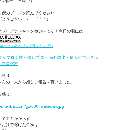
ゾン輸出 玉助です。
も僕のブログを読んでくださり
がとうございます！（＾＾）
気ブログランキング参加中です！今日の順位は・・・
輸出ビジネス ブログランキングへ
んブログ村
の通り、
さんの一人から嬉しい報告を貰いました。
な感じ。
//extenbai.com/gz/0307wakadan.jpg
た労力もかからず、
品だけで稼げた金額は