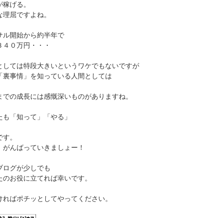
が稼げる。
な理屈ですよね。
サル開始から約半年で
３４０万円・・・
としては特段大きいというワケでもないですが
「裏事情」を知っている人間としては
までの成長には感慨深いものがありますね。
たも「知って」「やる」
です。
、がんばっていきましょー！
ブログが少しでも
たのお役に立てれば幸いです。
ければポチッとしてやってください。