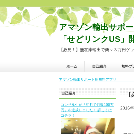
アマゾン輸出サ
「せどリンクUS」
【必見！】無在庫輸出で楽々３万円ゲ
ホーム
自己紹介
無料プ
アマゾン輸出サポート用無料アプリ 「せど
自己紹介
【
コンサル生が「初月で月収100万
2016
円」を達成しました！ 詳しくは
コチラ！