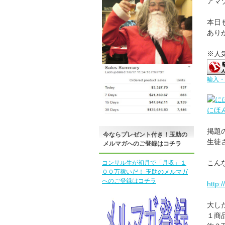
アマ
本日
あり
※人
輸入・
にほ
掲題
今ならプレゼント付き！玉助の
生徒
メルマガへのご登録はコチラ
こん
コンサル生が初月で「月収」１
００万稼いだ！ 玉助のメルマガ
へのご登録はコチラ
http:
大し
１商