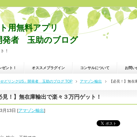
ポート用無料アプリ
開発者 玉助のブログ
ット！
レゼント！
オススメプラグイン
コンサルについて
お問い
リンクUS」開発者 玉助のブログ TOP
アマゾン輸出
【必見！】無在
必見！】無在庫輸出で楽々３万円ゲット！
年3月13日
[
アマゾン輸出
]