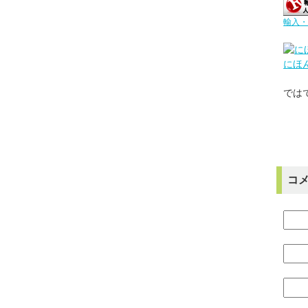
輸入・
にほ
では
コ