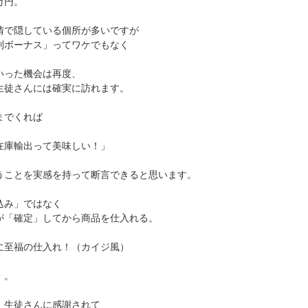
万円。
情で隠している個所が多いですが
別ボーナス」ってワケでもなく
いった機会は再度、
生徒さんには確実に訪れます。
までくれば
在庫輸出って美味しい！」
うことを実感を持って断言できると思います。
込み」ではなく
が「確定」してから商品を仕入れる。
に至福の仕入れ！（カイジ風）
・。
、生徒さんに感謝されて