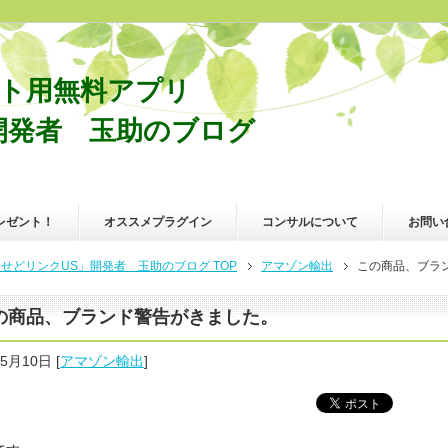
ポート用無料アプリ
開発者 玉助のブログ
レゼント！
オススメプラグイン
コンサルについて
お問い
リンクUS」開発者 玉助のブログ TOP
アマゾン輸出
この商品、ブラ
の商品、ブランド警告がきました。
年5月10日
[
アマゾン輸出
]