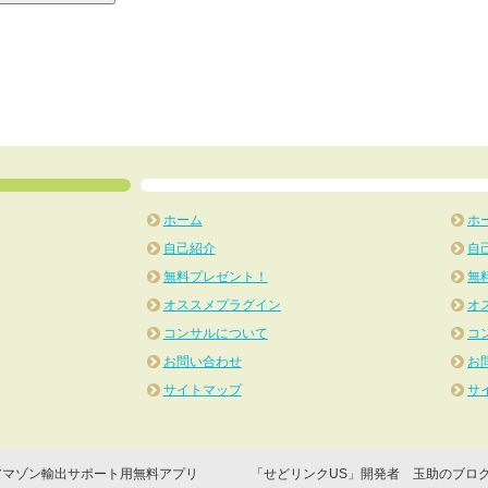
ホーム
ホ
自己紹介
自
無料プレゼント！
無
オススメプラグイン
オ
コンサルについて
コ
お問い合わせ
お
サイトマップ
サ
C) 2026 アマゾン輸出サポート用無料アプリ 「せどリンクUS」開発者 玉助のブロ