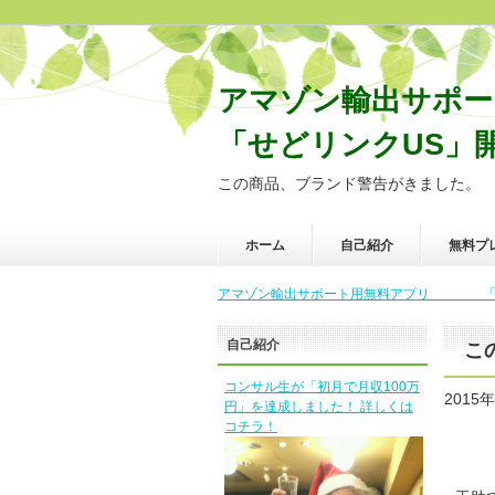
アマゾン輸出サ
「せどリンクUS」
この商品、ブランド警告がきました。
ホーム
自己紹介
無料プ
アマゾン輸出サポート用無料アプリ 「せど
自己紹介
こ
コンサル生が「初月で月収100万
2015
円」を達成しました！ 詳しくは
コチラ！