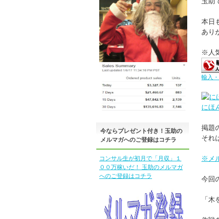
玉助
本日
あり
※人
輸入・
にほ
掲題
今ならプレゼント付き！玉助の
それ
メルマガへのご登録はコチラ
※メ
コンサル生が初月で「月収」１
００万稼いだ！ 玉助のメルマガ
へのご登録はコチラ
今回
「木