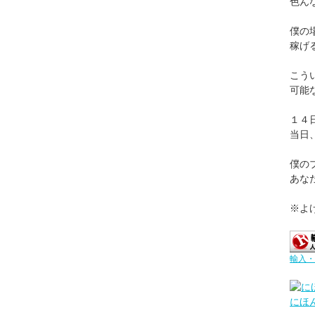
色ん
僕の
稼げ
こう
可能
１４
当日
僕の
あな
※よ
輸入・
にほ