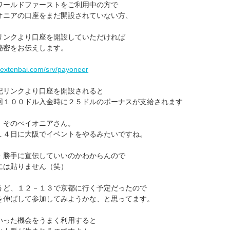
ワールドファーストをご利用中の方で
オニアの口座をまだ開設されていない方、
リンクより口座を開設していただければ
秘密をお伝えします。
//extenbai.com/srv/payoneer
記リンクより口座を開設されると
１００ドル入金時に２５ドルのボーナスが支給されます
、そのぺイオニアさん。
１４日に大阪でイベントをやるみたいですね。
・勝手に宣伝していいのかわからんので
には貼りません（笑）
うど、１２－１３で京都に行く予定だったので
を伸ばして参加してみようかな、と思ってます。
いった機会をうまく利用すると