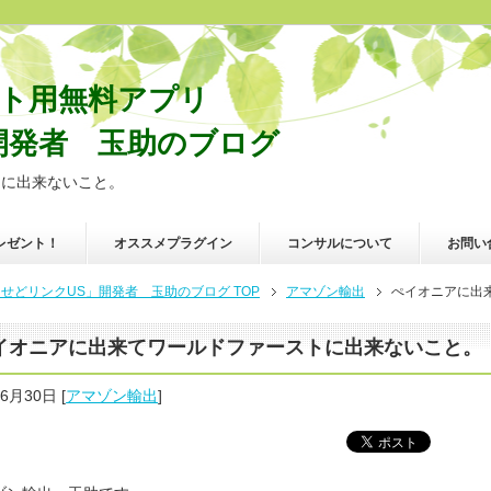
ポート用無料アプリ
開発者 玉助のブログ
トに出来ないこと。
レゼント！
オススメプラグイン
コンサルについて
お問い
リンクUS」開発者 玉助のブログ TOP
アマゾン輸出
ぺイオニアに出
イオニアに出来てワールドファーストに出来ないこと。
年6月30日
[
アマゾン輸出
]