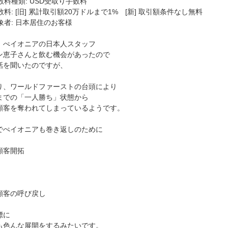
手数料種類: USD受取り手数料
手数料: [旧] 累計取引額20万ドルまで1% [新] 取引額条件なし無料
対象者: 日本居住のお客様
、ぺイオニアの日本人スタッフ
ン恵子さんと飲む機会があったので
話を聞いたのですが、
り、ワールドファーストの台頭により
までの「一人勝ち」状態から
顧客を奪われてしまっているようです。
でぺイオニアも巻き返しのために
顧客開拓
顧客の呼び戻し
標に
も色んな展開をするみたいです。