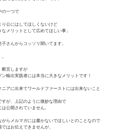
中の一つで
まり公にはしてほしくないけど
なメリットとして広めてほしい事」
恵子さんからコッソリ聞いてます。
・。
、断言しますが
ゾン輸出実践者には本当に大きなメリットです！
オニアに出来てワールドファーストには出来ないこと
ですが、上記のように微妙な理由で
には公開されていません。
ながらメルマガには書かないでほしいとのことなので
場ではお伝えできませんが、