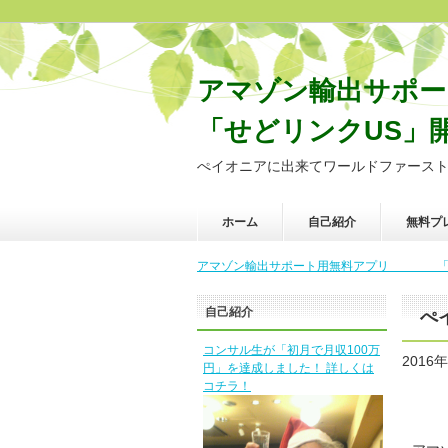
アマゾン輸出サ
「せどリンクUS」
ぺイオニアに出来てワールドファース
ホーム
自己紹介
無料プ
アマゾン輸出サポート用無料アプリ 「せど
自己紹介
ぺ
コンサル生が「初月で月収100万
2016
円」を達成しました！ 詳しくは
コチラ！