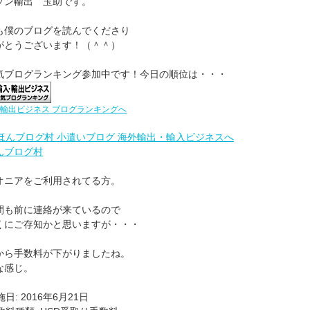
ゾン輸出 玉助です。
も僕のブログを読んでくださり
がとうございます！（＾＾）
気ブログランキング参加中です！今日の順位は・・・
輸出ビジネス ブログランキングへ
んブログ村
オニアをご利用されてる方。
間も前に連絡が来ているので
くにご存知かと思いますが・・・
から手数料が下がりましたね。
な感じ。
実施日: 2016年6月21日