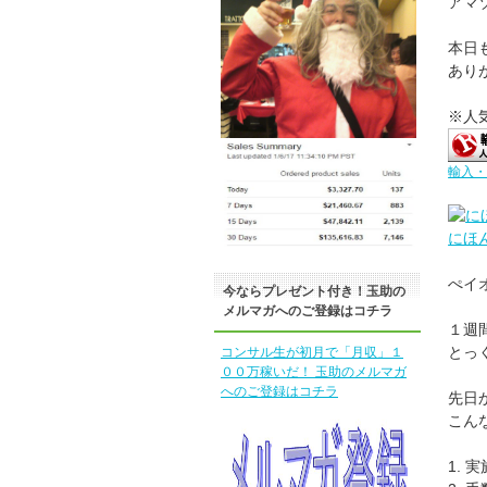
アマ
本日
あり
※人
輸入・
にほ
ぺイ
今ならプレゼント付き！玉助の
メルマガへのご登録はコチラ
１週
とっ
コンサル生が初月で「月収」１
００万稼いだ！ 玉助のメルマガ
へのご登録はコチラ
先日
こん
1. 