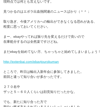
現時点では何とも言えないです。
見つかるのはエボラ出血熱関連のニュースばかり（＾＾；
取り急ぎ、今後アメリカへの輸出ができなくなる恐れがある、
程度に思っておいてください。
まー、ebayやってれば振り先を変えるだけで良いので
在庫処分するのは全然楽ですけどね。
まだebayを始めてない方、ちゃっちゃと始めてしまいましょう！
http://extenbai.com/ebaytourokuman
ところで、昨日は輸出入新年会に参加してきました。
前回と違って知り合いが多かったです。
２７０名中
ザッと５～６０人くらいは顔見知りだったかな。
でも、新たに知り合った方で
面白い稼ぎ方をされている人もいらっしゃいました。